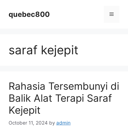
Skip
to
quebec800
Menu
content
saraf kejepit
Rahasia Tersembunyi di
Balik Alat Terapi Saraf
Kejepit
October 11, 2024
by
admin