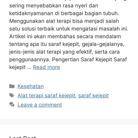
sering menyebabkan rasa nyeri dan
ketidaknyamanan di berbagai bagian tubuh.
Menggunakan alat terapi bisa menjadi salah
satu solusi terbaik untuk mengatasi masalah ini.
Artikel ini akan membahas secara mendalam
tentang apa itu saraf kejepit, gejala-gejalanya,
jenis-jenis alat terapi yang efektif, serta cara
penggunaannya. Pengertian Saraf Kejepit Saraf
kejepit …
Read more
Categories
Kesehatan
Tags
Alat terapi saraf kejepit
,
saraf kejepit
Leave a comment