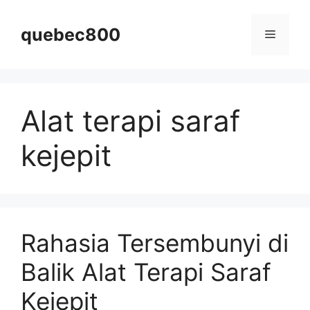
Skip
to
quebec800
Menu
content
Alat terapi saraf
kejepit
Rahasia Tersembunyi di
Balik Alat Terapi Saraf
Kejepit