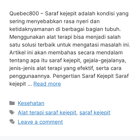
Quebec800 – Saraf kejepit adalah kondisi yang
sering menyebabkan rasa nyeri dan
ketidaknyamanan di berbagai bagian tubuh.
Menggunakan alat terapi bisa menjadi salah
satu solusi terbaik untuk mengatasi masalah ini.
Artikel ini akan membahas secara mendalam
tentang apa itu saraf kejepit, gejala-gejalanya,
jenis-jenis alat terapi yang efektif, serta cara
penggunaannya. Pengertian Saraf Kejepit Saraf
kejepit …
Read more
Categories
Kesehatan
Tags
Alat terapi saraf kejepit
,
saraf kejepit
Leave a comment