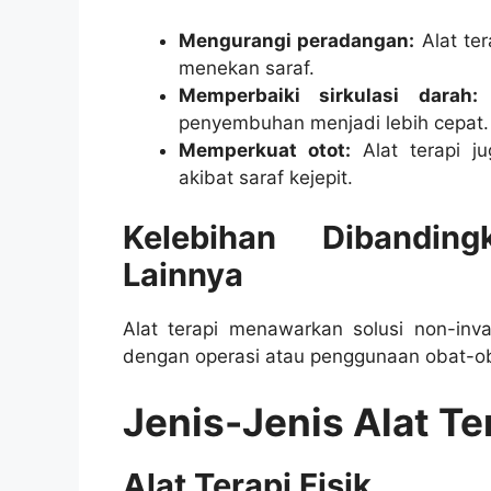
Mengurangi peradangan:
Alat te
menekan saraf.
Memperbaiki sirkulasi darah:
D
penyembuhan menjadi lebih cepat.
Memperkuat otot:
Alat terapi j
akibat saraf kejepit.
Kelebihan Dibandin
Lainnya
Alat terapi menawarkan solusi non-in
dengan operasi atau penggunaan obat-ob
Jenis-Jenis Alat Ter
Alat Terapi Fisik