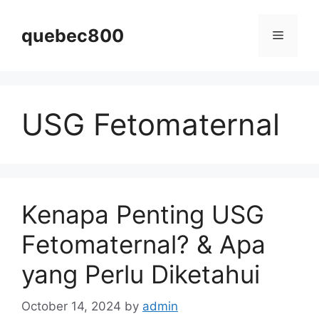
Skip
to
quebec800
Menu
content
USG Fetomaternal
Kenapa Penting USG
Fetomaternal? & Apa
yang Perlu Diketahui
October 14, 2024
by
admin