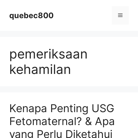
Skip
to
quebec800
Menu
content
pemeriksaan
kehamilan
Kenapa Penting USG
Fetomaternal? & Apa
yang Perlu Diketahui