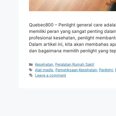
Quebec800 – Penlight general care adalah
memiliki peran yang sangat penting dala
profesional kesehatan, penlight membantu
Dalam artikel ini, kita akan membahas ap
dan bagaimana memilih penlight yang te
Categories
Kesehatan
,
Peralatan Rumah Sakit
Tags
Alat medis
,
Pemeriksaan Kesehatan
,
Penlight
,
Leave a comment