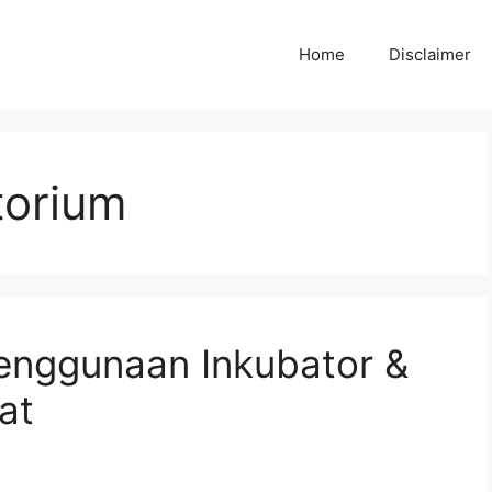
Home
Disclaimer
torium
nggunaan Inkubator &
at