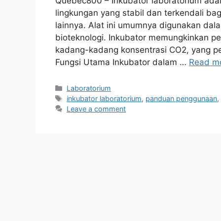
Quebec800 – Inkubator laboratorium ada
lingkungan yang stabil dan terkendali bag
lainnya. Alat ini umumnya digunakan dalam
bioteknologi. Inkubator memungkinkan pe
kadang-kadang konsentrasi CO2, yang pen
Fungsi Utama Inkubator dalam …
Read m
Categories
Laboratorium
Tags
inkubator laboratorium
,
panduan penggunaan
Leave a comment