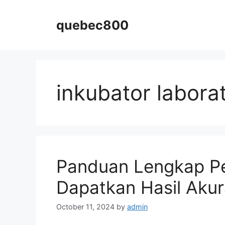
Skip
to
quebec800
content
inkubator labora
Panduan Lengkap Pe
Dapatkan Hasil Akur
October 11, 2024
by
admin