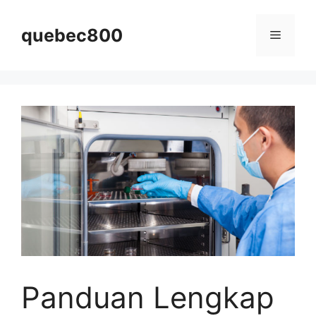
Skip
to
quebec800
Menu
content
Panduan Lengkap