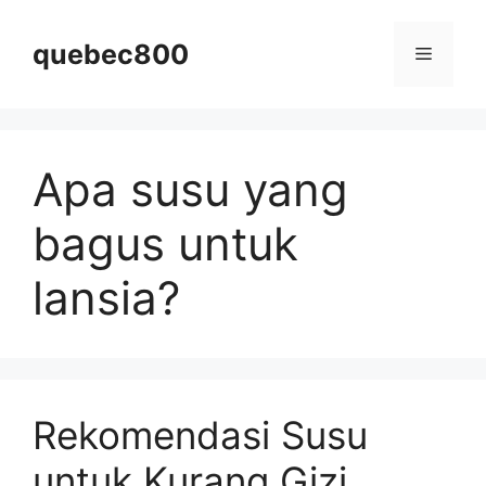
Skip
to
quebec800
Menu
content
Apa susu yang
bagus untuk
lansia?
Rekomendasi Susu
untuk Kurang Gizi