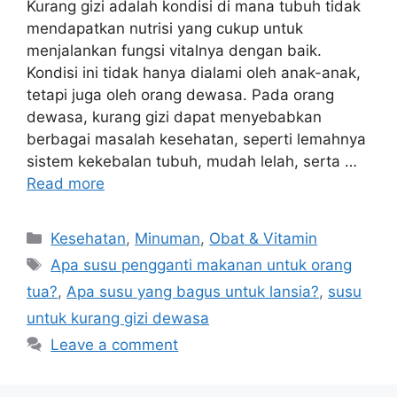
Kurang gizi adalah kondisi di mana tubuh tidak
mendapatkan nutrisi yang cukup untuk
menjalankan fungsi vitalnya dengan baik.
Kondisi ini tidak hanya dialami oleh anak-anak,
tetapi juga oleh orang dewasa. Pada orang
dewasa, kurang gizi dapat menyebabkan
berbagai masalah kesehatan, seperti lemahnya
sistem kekebalan tubuh, mudah lelah, serta …
Read more
Categories
Kesehatan
,
Minuman
,
Obat & Vitamin
Tags
Apa susu pengganti makanan untuk orang
tua?
,
Apa susu yang bagus untuk lansia?
,
susu
untuk kurang gizi dewasa
Leave a comment