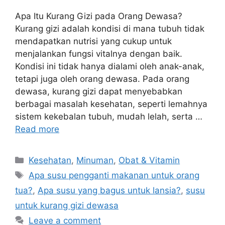
Apa Itu Kurang Gizi pada Orang Dewasa?
Kurang gizi adalah kondisi di mana tubuh tidak
mendapatkan nutrisi yang cukup untuk
menjalankan fungsi vitalnya dengan baik.
Kondisi ini tidak hanya dialami oleh anak-anak,
tetapi juga oleh orang dewasa. Pada orang
dewasa, kurang gizi dapat menyebabkan
berbagai masalah kesehatan, seperti lemahnya
sistem kekebalan tubuh, mudah lelah, serta …
Read more
Categories
Kesehatan
,
Minuman
,
Obat & Vitamin
Tags
Apa susu pengganti makanan untuk orang
tua?
,
Apa susu yang bagus untuk lansia?
,
susu
untuk kurang gizi dewasa
Leave a comment