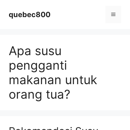
Skip
to
quebec800
Menu
content
Apa susu
pengganti
makanan untuk
orang tua?