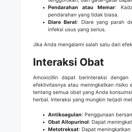
tenggorokan, dan gatal-gatal dapat
Pendarahan atau Memar
: Kad
pendarahan yang tidak biasa.
Diare Berat
: Diare yang parah d
infeksi usus yang serius.
Jika Anda mengalami salah satu dari efek
Interaksi Obat
Amoxicillin dapat berinteraksi denga
efektivitasnya atau meningkatkan risiko
tentang semua obat yang Anda konsumsi,
herbal. Interaksi yang mungkin terjadi meli
Antikoagulan
: Penggunaan bersam
Obat Allopurinol
: Dapat meningkatk
Metotreksat
: Dapat meningkatkan 