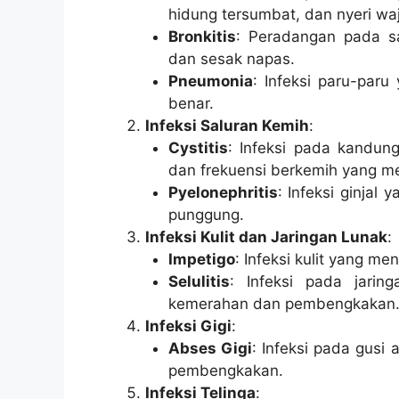
hidung tersumbat, dan nyeri wa
Bronkitis
: Peradangan pada s
dan sesak napas.
Pneumonia
: Infeksi paru-paru
benar.
Infeksi Saluran Kemih
:
Cystitis
: Infeksi pada kandu
dan frekuensi berkemih yang me
Pyelonephritis
: Infeksi ginjal
punggung.
Infeksi Kulit dan Jaringan Lunak
:
Impetigo
: Infeksi kulit yang me
Selulitis
: Infeksi pada jari
kemerahan dan pembengkakan
Infeksi Gigi
:
Abses Gigi
: Infeksi pada gusi
pembengkakan.
Infeksi Telinga
: