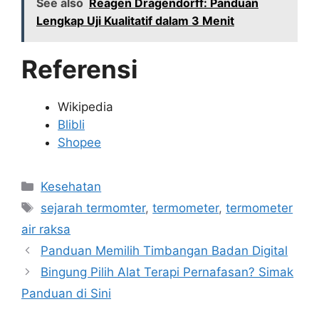
See also
Reagen Dragendorff: Panduan
Lengkap Uji Kualitatif dalam 3 Menit
Referensi
Wikipedia
Blibli
Shopee
Categories
Kesehatan
Tags
sejarah termomter
,
termometer
,
termometer
air raksa
Panduan Memilih Timbangan Badan Digital
Bingung Pilih Alat Terapi Pernafasan? Simak
Panduan di Sini