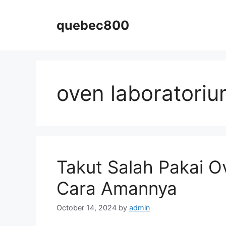
Skip
to
quebec800
content
oven laboratori
Takut Salah Pakai O
Cara Amannya
October 14, 2024
by
admin