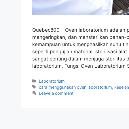
Quebec800 – Oven laboratorium adalah 
mengeringkan, dan mensterilkan bahan-ba
kemampuan untuk menghasilkan suhu tingg
seperti pengujian material, sterilisasi al
sangat penting dalam menjaga sterilitas
laboratorium. Fungsi Oven Laboratorium S
Categories
Laboratorium
Tags
cara menggunakan oven laboratorium
,
keselam
Leave a comment