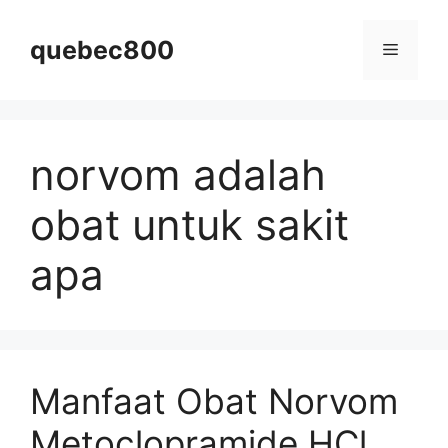
Skip
to
quebec800
Menu
content
norvom adalah
obat untuk sakit
apa
Manfaat Obat Norvom
Metoclopramide HCl