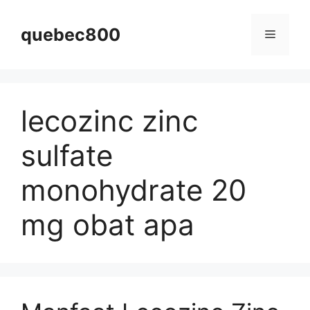
Skip
to
quebec800
Menu
content
lecozinc zinc
sulfate
monohydrate 20
mg obat apa