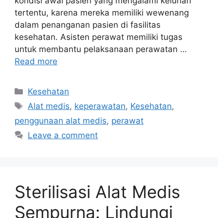
kondisi awal pasien yang mengalami keluhan
tertentu, karena mereka memiliki wewenang
dalam penanganan pasien di fasilitas
kesehatan. Asisten perawat memiliki tugas
untuk membantu pelaksanaan perawatan …
Read more
Categories
Kesehatan
Tags
Alat medis
,
keperawatan
,
Kesehatan
,
penggunaan alat medis
,
perawat
Leave a comment
Sterilisasi Alat Medis
Sempurna: Lindungi