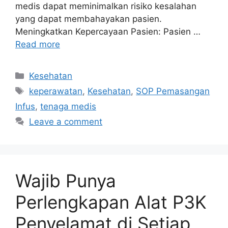
medis dapat meminimalkan risiko kesalahan
yang dapat membahayakan pasien.
Meningkatkan Kepercayaan Pasien: Pasien …
Read more
Categories
Kesehatan
Tags
keperawatan
,
Kesehatan
,
SOP Pemasangan
Infus
,
tenaga medis
Leave a comment
Wajib Punya
Perlengkapan Alat P3K
Penyelamat di Setiap