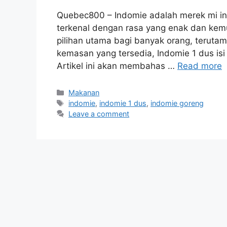
Quebec800 – Indomie adalah merek mi inst
terkenal dengan rasa yang enak dan ke
pilihan utama bagi banyak orang, teruta
kemasan yang tersedia, Indomie 1 dus isi
Artikel ini akan membahas …
Read more
Categories
Makanan
Tags
indomie
,
indomie 1 dus
,
indomie goreng
Leave a comment