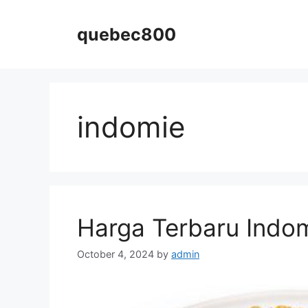
Skip
to
quebec800
content
indomie
Harga Terbaru Indom
October 4, 2024
by
admin