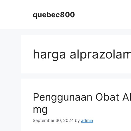
Skip
to
quebec800
content
harga alprazola
Penggunaan Obat Al
mg
September 30, 2024
by
admin