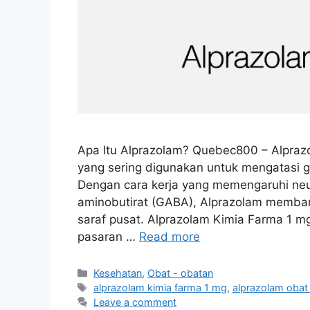
Apa Itu Alprazolam? Quebec800 – Alpraz
yang sering digunakan untuk mengatasi
Dengan cara kerja yang memengaruhi neu
aminobutirat (GABA), Alprazolam memban
saraf pusat. Alprazolam Kimia Farma 1 mg
pasaran …
Read more
Categories
Kesehatan
,
Obat - obatan
Tags
alprazolam kimia farma 1 mg
,
alprazolam obat
Leave a comment