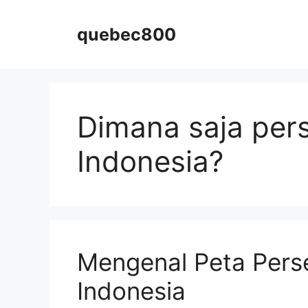
Skip
to
quebec800
content
Dimana saja per
Indonesia?
Mengenal Peta Pers
Indonesia