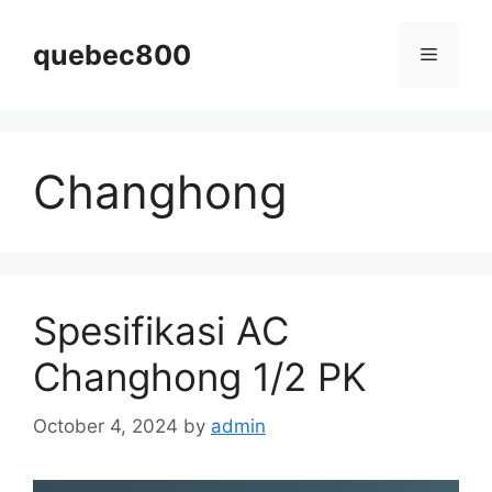
Skip
to
quebec800
Menu
content
Changhong
Spesifikasi AC
Changhong 1/2 PK
October 4, 2024
by
admin