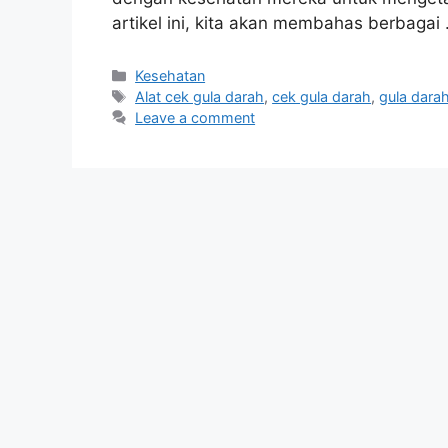
artikel ini, kita akan membahas berbagai
Categories
Kesehatan
Tags
Alat cek gula darah
,
cek gula darah
,
gula dara
Leave a comment