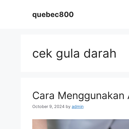
Skip
to
quebec800
content
cek gula darah
Cara Menggunakan A
October 9, 2024
by
admin