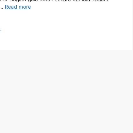
 …
Read more
h