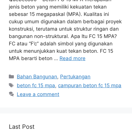
jenis beton yang memiliki kekuatan tekan
sebesar 15 megapaskal (MPA). Kualitas ini
cukup umum digunakan dalam berbagai proyek
konstruksi, terutama untuk struktur ringan dan
bangunan non-struktural. Apa Itu FC 15 MPA?
FC atau “F’c” adalah simbol yang digunakan
untuk menunjukkan kuat tekan beton. FC 15
MPA berarti beton …
Read more
Categories
Bahan Bangunan
,
Pertukangan
Tags
beton fc 15 mpa
,
campuran beton fc 15 mpa
Leave a comment
Last Post