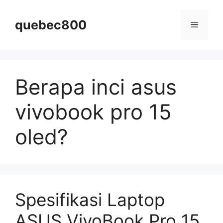
Skip
to
quebec800
Menu
content
Berapa inci asus
vivobook pro 15
oled?
Spesifikasi Laptop
ASUS VivoBook Pro 15