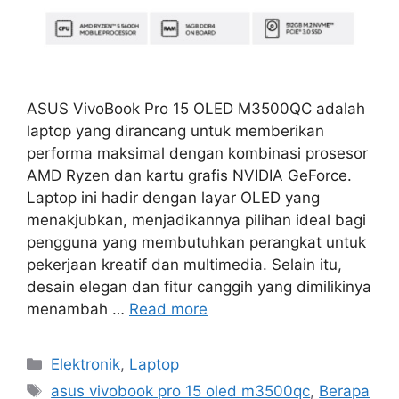
ASUS VivoBook Pro 15 OLED M3500QC adalah
laptop yang dirancang untuk memberikan
performa maksimal dengan kombinasi prosesor
AMD Ryzen dan kartu grafis NVIDIA GeForce.
Laptop ini hadir dengan layar OLED yang
menakjubkan, menjadikannya pilihan ideal bagi
pengguna yang membutuhkan perangkat untuk
pekerjaan kreatif dan multimedia. Selain itu,
desain elegan dan fitur canggih yang dimilikinya
menambah …
Read more
Categories
Elektronik
,
Laptop
Tags
asus vivobook pro 15 oled m3500qc
,
Berapa