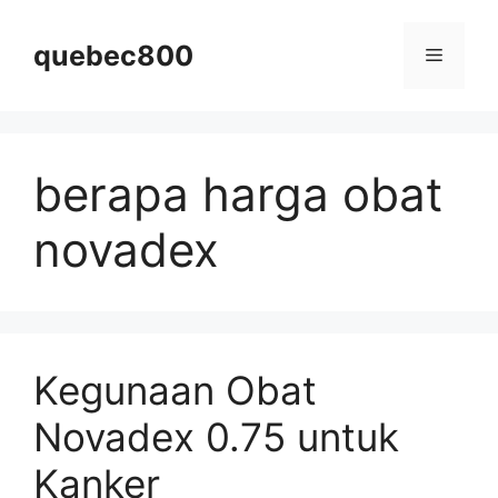
Skip
to
quebec800
Menu
content
berapa harga obat
novadex
Kegunaan Obat
Novadex 0.75 untuk
Kanker