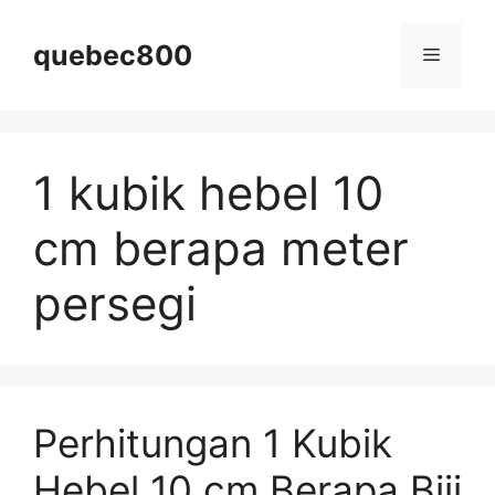
Skip
to
quebec800
Menu
content
1 kubik hebel 10
cm berapa meter
persegi
Perhitungan 1 Kubik
Hebel 10 cm Berapa Biji