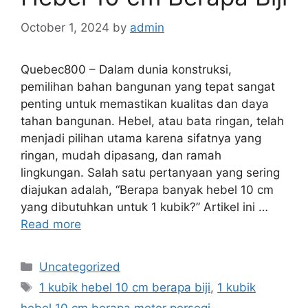
October 1, 2024
by
admin
Quebec800 – Dalam dunia konstruksi,
pemilihan bahan bangunan yang tepat sangat
penting untuk memastikan kualitas dan daya
tahan bangunan. Hebel, atau bata ringan, telah
menjadi pilihan utama karena sifatnya yang
ringan, mudah dipasang, dan ramah
lingkungan. Salah satu pertanyaan yang sering
diajukan adalah, “Berapa banyak hebel 10 cm
yang dibutuhkan untuk 1 kubik?” Artikel ini …
Read more
Categories
Uncategorized
Tags
1 kubik hebel 10 cm berapa biji
,
1 kubik
hebel 10 cm berapa meter persegi