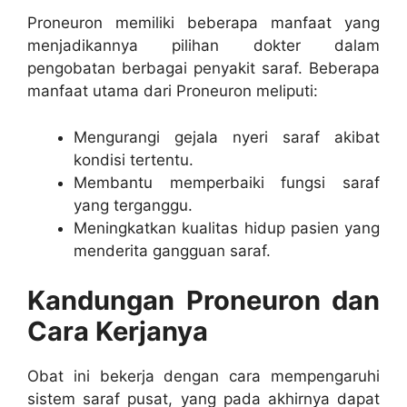
Proneuron memiliki beberapa manfaat yang
menjadikannya pilihan dokter dalam
pengobatan berbagai penyakit saraf. Beberapa
manfaat utama dari Proneuron meliputi:
Mengurangi gejala nyeri saraf akibat
kondisi tertentu.
Membantu memperbaiki fungsi saraf
yang terganggu.
Meningkatkan kualitas hidup pasien yang
menderita gangguan saraf.
Kandungan Proneuron dan
Cara Kerjanya
Obat ini bekerja dengan cara mempengaruhi
sistem saraf pusat, yang pada akhirnya dapat