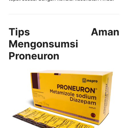
Tips Aman
Mengonsumsi
Proneuron