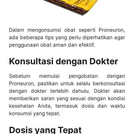
Dalam mengonsumsi obat seperti Proneuron,
ada beberapa tips yang perlu diperhatikan agar
penggunaan obat aman dan efektif.
Konsultasi dengan Dokter
Sebelum memulai pengobatan dengan
Proneuron, pastikan untuk selalu berkonsultasi
dengan dokter terlebih dahulu. Dokter akan
memberikan saran yang sesuai dengan kondisi
kesehatan Anda, termasuk dosis dan waktu
konsumsi yang tepat.
Dosis yang Tepat