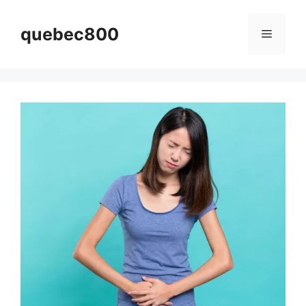
Skip
to
quebec800
Menu
content