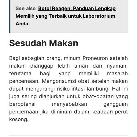
See also
Botol Reagen: Panduan Lengkap
Memilih yang Terbaik untuk Laboratorium
Anda
Sesudah Makan
Bagi sebagian orang, minum Proneuron setelah
makan dianggap lebih aman dan nyaman,
terutama bagi yang memiliki masalah
pencernaan. Mengonsumsi obat setelah makan
dapat mengurangi risiko iritasi lambung. Hal ini
juga sering dianjurkan untuk obat-obatan yang
berpotensi menyebabkan gangguan
pencernaan jika diminum dalam keadaan perut
kosong.