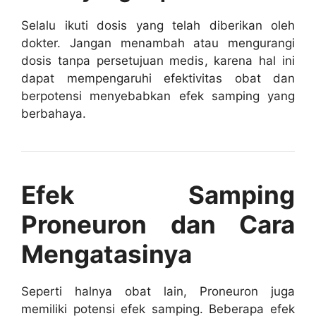
Selalu ikuti dosis yang telah diberikan oleh
dokter. Jangan menambah atau mengurangi
dosis tanpa persetujuan medis, karena hal ini
dapat mempengaruhi efektivitas obat dan
berpotensi menyebabkan efek samping yang
berbahaya.
Efek Samping
Proneuron dan Cara
Mengatasinya
Seperti halnya obat lain, Proneuron juga
memiliki potensi efek samping. Beberapa efek