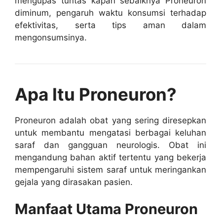
mengupas tuntas kapan sebaiknya Proneuron
diminum, pengaruh waktu konsumsi terhadap
efektivitas, serta tips aman dalam
mengonsumsinya.
Apa Itu Proneuron?
Proneuron adalah obat yang sering diresepkan
untuk membantu mengatasi berbagai keluhan
saraf dan gangguan neurologis. Obat ini
mengandung bahan aktif tertentu yang bekerja
mempengaruhi sistem saraf untuk meringankan
gejala yang dirasakan pasien.
Manfaat Utama Proneuron