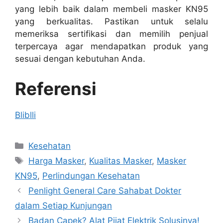
yang lebih baik dalam membeli masker KN95
yang berkualitas. Pastikan untuk selalu
memeriksa sertifikasi dan memilih penjual
terpercaya agar mendapatkan produk yang
sesuai dengan kebutuhan Anda.
Referensi
Bliblli
Categories
Kesehatan
Tags
Harga Masker
,
Kualitas Masker
,
Masker
KN95
,
Perlindungan Kesehatan
Penlight General Care Sahabat Dokter
dalam Setiap Kunjungan
Badan Capek? Alat Pijat Elektrik Solusinya!