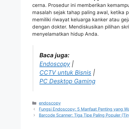
cerna. Prosedur ini memberikan kemampua
masalah sejak tahap paling awal, ketika 
memiliki riwayat keluarga kanker atau ge
dengan dokter. Mendiskusikan pilihan skr
menyelamatkan hidup Anda.
Baca juga:
Endoscopy
|
CCTV untuk Bisnis
|
PC Desktop Gaming
Categories
endoscopy
Fungsi Endoscopy: 5 Manfaat Penting yang Wa
Barcode Scanner: Tiga Tipe Paling Populer (Ti