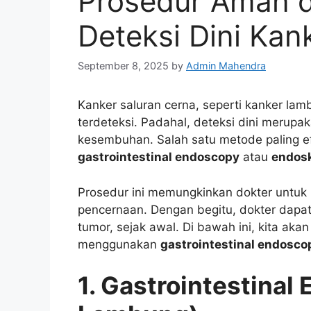
Prosedur Aman d
Deteksi Dini Kan
September 8, 2025
by
Admin Mahendra
Kanker saluran cerna, seperti kanker lam
terdeteksi. Padahal, deteksi dini merupa
kesembuhan. Salah satu metode paling ef
gastrointestinal endoscopy
atau
endosk
Prosedur ini memungkinkan dokter untuk 
pencernaan. Dengan begitu, dokter dapat m
tumor, sejak awal. Di bawah ini, kita a
menggunakan
gastrointestinal endosco
1. Gastrointestina