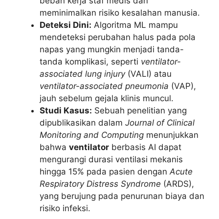
beban kerja staf medis dan
meminimalkan risiko kesalahan manusia.
Deteksi Dini:
Algoritma ML mampu
mendeteksi perubahan halus pada pola
napas yang mungkin menjadi tanda-
tanda komplikasi, seperti
ventilator-
associated lung injury
(VALI) atau
ventilator-associated pneumonia
(VAP),
jauh sebelum gejala klinis muncul.
Studi Kasus:
Sebuah penelitian yang
dipublikasikan dalam
Journal of Clinical
Monitoring and Computing
menunjukkan
bahwa
ventilator
berbasis AI dapat
mengurangi durasi ventilasi mekanis
hingga 15% pada pasien dengan
Acute
Respiratory Distress Syndrome
(ARDS),
yang berujung pada penurunan biaya dan
risiko infeksi.