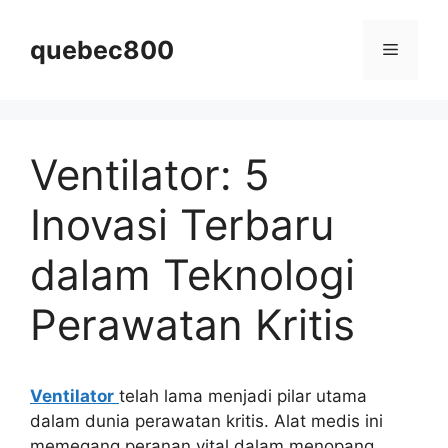
Skip
to
quebec800
Menu
content
Ventilator: 5
Inovasi Terbaru
dalam Teknologi
Perawatan Kritis
Ventilator
telah lama menjadi pilar utama
dalam dunia perawatan kritis. Alat medis ini
memegang peranan vital dalam menopang